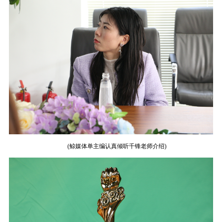
(鲸媒体单主编认真倾听千锋老师介绍)