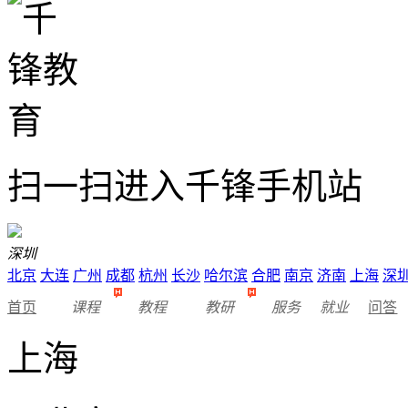
扫一扫进入千锋手机站
深圳
北京
大连
广州
成都
杭州
长沙
哈尔滨
合肥
南京
济南
上海
深
首页
课程
教程
教研
服务
就业
问答
上海