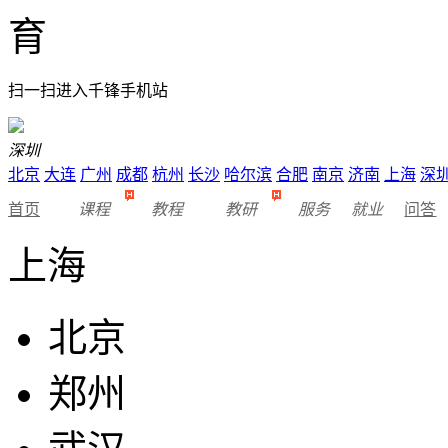
扫一扫进入千锋手机站
深圳
北京
大连
广州
成都
杭州
长沙
哈尔滨
合肥
南京
济南
上海
深
首页
课程
教程
教研
服务
就业
问答
上海
北京
郑州