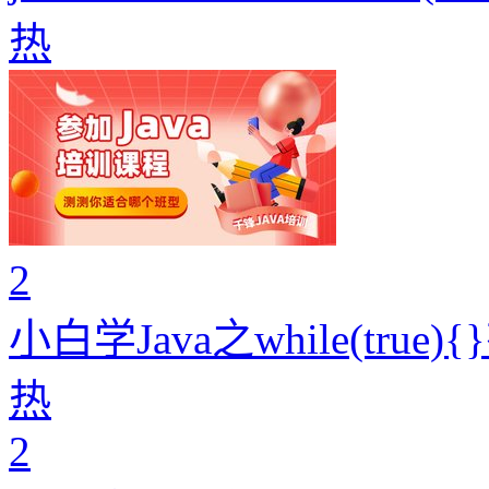
热
2
小白学Java之while(true
热
2