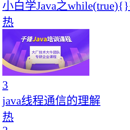
小白学Java之while(true
热
3
java线程通信的理解
热