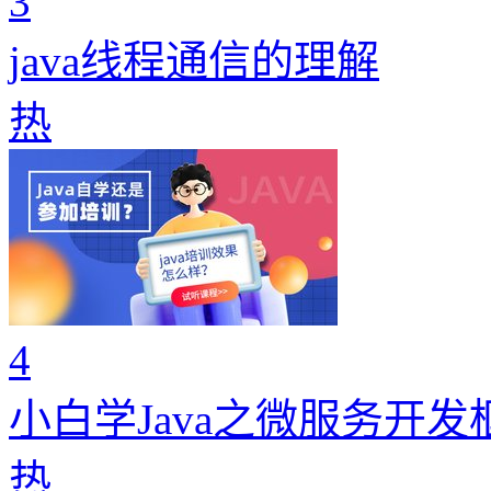
3
java线程通信的理解
热
4
小白学Java之微服务开
热