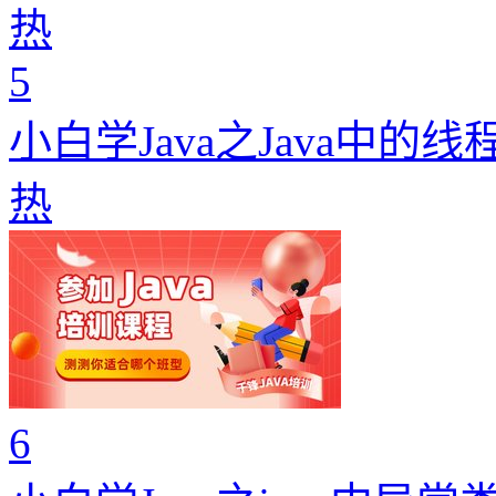
热
5
小白学Java之Java中的
热
6